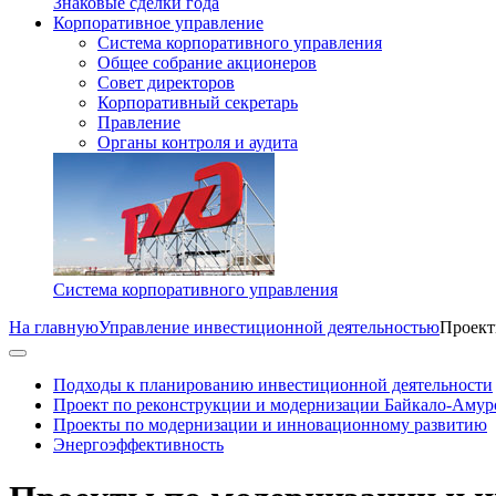
Знаковые сделки года
Корпоративное управление
Система корпоративного управления
Общее собрание акционеров
Совет директоров
Корпоративный секретарь
Правление
Органы контроля и аудита
Система корпоративного управления
На главную
Управление инвестиционной деятельностью
Проект
Подходы к планированию инвестиционной деятельности
Проект по реконструкции и модернизации Байкало-Амур
Проекты по модернизации и инновационному развитию
Энергоэффективность