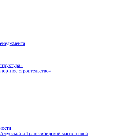
менеджмента
структура»
портное строительство»
ности
-Амурской и Транссибирской магистралей