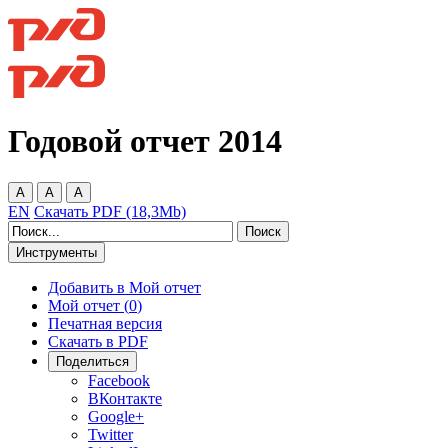
Годовой отчет
2014
A
A
A
EN
Скачать PDF (18,3Mb)
Инструменты
Добавить в Мой отчет
Мой отчет (
0
)
Печатная версия
Скачать в PDF
Поделиться
Facebook
ВКонтакте
Google+
Twitter