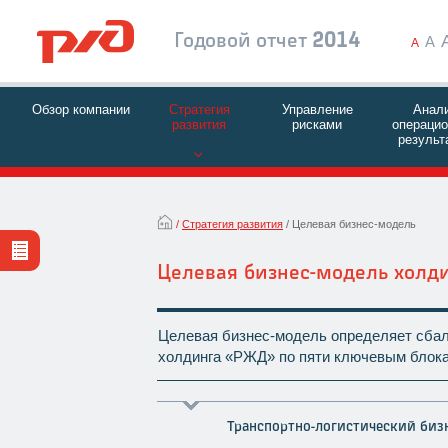
Годовой отчет
2014
A
A
Обзор компании
Стратегия
Управление
Анал
развития
рисками
операци
результ
Стратегия развития
Целевая бизнес-модель
Целевая бизнес-модель холд
Целевая бизнес-модель определяет сбал
холдинга «РЖД» по пяти ключевым блок
Транспортно-логистический биз