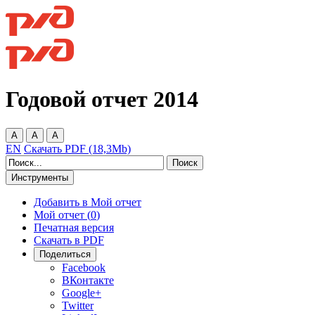
Годовой отчет
2014
A
A
A
EN
Скачать PDF (18,3Mb)
Инструменты
Добавить в Мой отчет
Мой отчет (
0
)
Печатная версия
Скачать в PDF
Поделиться
Facebook
ВКонтакте
Google+
Twitter