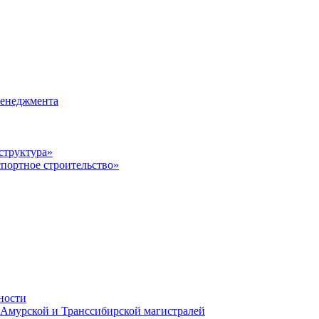
менеджмента
структура»
портное строительство»
ности
-Амурской и Транссибирской магистралей