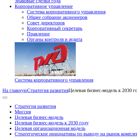
Знаковые сделки года
Корпоративное управление
Система корпоративного управления
Общее собрание акционеров
Совет директоров
Корпоративный секретарь
Правление
Органы контроля и аудита
Система корпоративного управления
На главную
Стратегия развития
Целевая бизнес-модель к 2030 г
Стратегия развития
Миссия
Целевая бизнес-модель
Целевая бизнес-модель к 2030 году
Целевая организационная модель
Стратегические инициативы по выводу на рынок компле