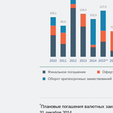
127,0
118,4
109,1
103,9
85,6
7
2010
2011
2012
2013
2014
2015**
2
Финальное погашение
Оферт
Оборот краткосрочных заимствований 
*
Плановые погашения валютных заим
31 декабря 2014.