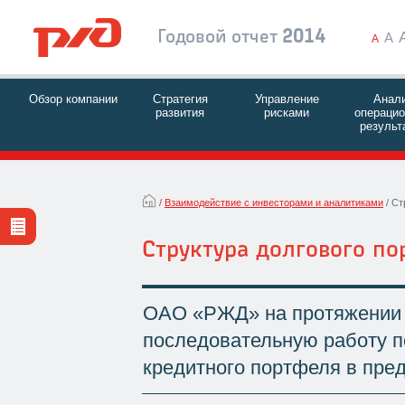
Годовой отчет
2014
A
A
Обзор компании
Стратегия
Управление
Анал
развития
рисками
операци
результ
Взаимодействие с инвесторами и аналитиками
Ст
Структура долгового п
ОАО «РЖД» на протяжении 
последовательную работу 
кредитного портфеля в пре