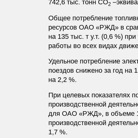
742,6 тыс. тонн CO
–эквива
2
Общее потребление топливн
ресурсов ОАО «РЖД» в срав
на 135 тыс. т у.т. (0,6 %) 
работы во всех видах движе
Удельное потребление элект
поездов снижено за год на 1
на 2,2 %.
При целевых показателях п
производственной деятельн
для ОАО «РЖД», в объеме 1
производственной деятель
1,7 %.