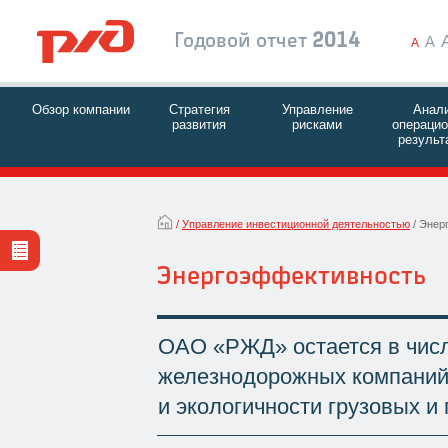
Годовой отчет
2014
A
A
Обзор компании
Стратегия
Управление
Анал
развития
рисками
операци
результ
Управление инвестиционной деятельностью
Энер
Энергоэффективность
ОАО «РЖД» остается в чис
железнодорожных компаний
и экологичности грузовых и