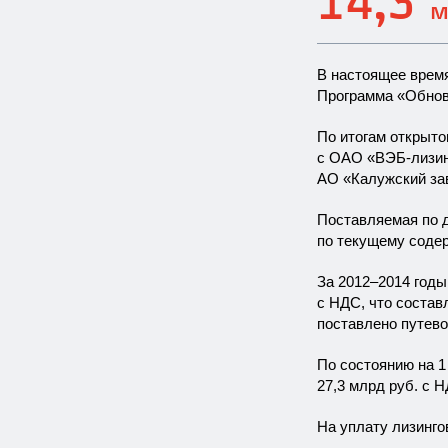
14,3
м
В настоящее врем
Программа «Обнов
По итогам открыто
с ОАО «ВЭБ-лизин
АО «Калужский за
Поставляемая по д
по текущему соде
За
2012–2014
годы 
с НДС, что составл
поставлено путево
По состоянию на 
27,3 млрд руб. с 
На уплату лизинго