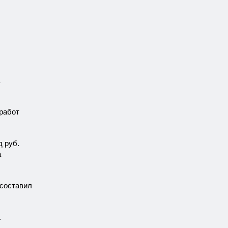
 работ
д руб.
а
 составил
.