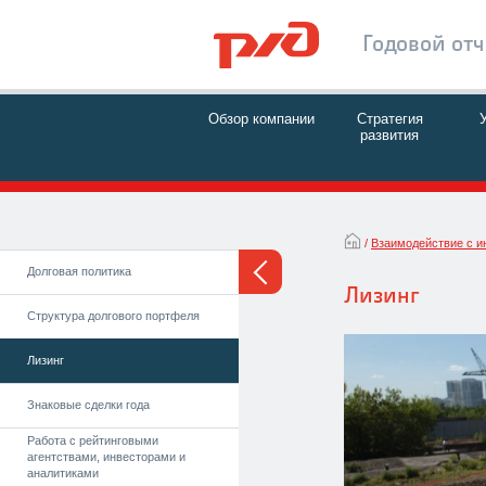
Годовой от
Обзор компании
Стратегия
развития
Взаимодействие с и
Долговая политика
Лизинг
Структура долгового портфеля
Лизинг
Знаковые сделки года
Работа с рейтинговыми
агентствами, инвесторами и
аналитиками