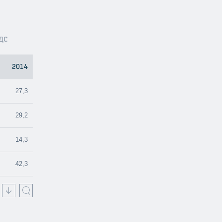
НДС
2014
27,3
29,2
14,3
42,3