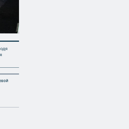
ходя
я
евой