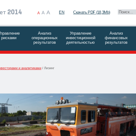
A
чет
2014
A
EN
Скачать PDF (18,3Mb)
A
Управление
Анализ
Управление
Анализ
рисками
операционных
инвестиционной
финансовых
результатов
деятельностью
результатов
нвесторами и аналитиками
Лизинг