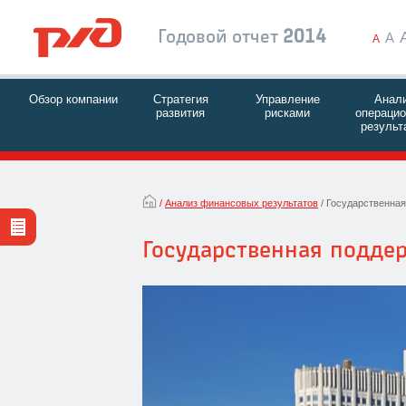
Годовой отчет
2014
A
A
Обзор компании
Стратегия
Управление
Анал
развития
рисками
операци
результ
Анализ финансовых результатов
Государственная
Государственная подд